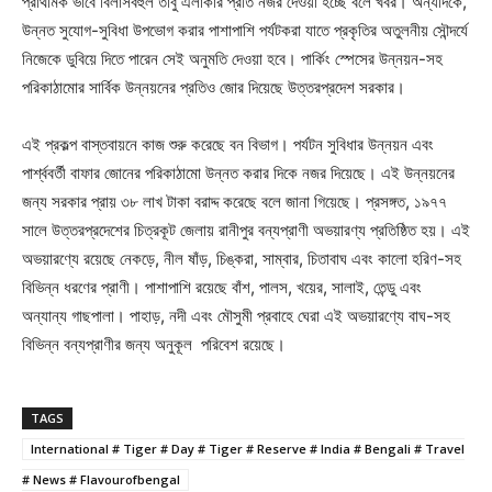
প্রাথমিক ভাবে বিলাসবহুল তাঁবু এলাকার প্রতি নজর দেওয়া হচ্ছে বলে খবর। অন্যদিকে,
উন্নত সুযোগ-সুবিধা উপভোগ করার পাশাপাশি পর্যটকরা যাতে প্রকৃতির অতুলনীয় সৌন্দর্যে
নিজেকে ডুবিয়ে দিতে পারেন সেই অনুমতি দেওয়া হবে। পার্কিং স্পেসের উন্নয়ন-সহ
পরিকাঠামোর সার্বিক উন্নয়নের প্রতিও জোর দিয়েছে উত্তরপ্রদেশ সরকার।
এই প্রকল্প বাস্তবায়নে কাজ শুরু করেছে বন বিভাগ। পর্যটন সুবিধার উন্নয়ন এবং
পার্শ্ববর্তী বাফার জোনের পরিকাঠামো উন্নত করার দিকে নজর দিয়েছে। এই উন্নয়নের
জন্য সরকার প্রায় ৩৮ লাখ টাকা বরাদ্দ করেছে বলে জানা গিয়েছে। প্রসঙ্গত, ১৯৭৭
সালে উত্তরপ্রদেশের চিত্রকূট জেলায় রানীপুর বন্যপ্রাণী অভয়ারণ্য প্রতিষ্ঠিত হয়। এই
অভয়ারণ্যে রয়েছে নেকড়ে, নীল ষাঁড়, চিঙ্করা, সাম্বার, চিতাবাঘ এবং কালো হরিণ-সহ
বিভিন্ন ধরণের প্রাণী। পাশাপাশি রয়েছে বাঁশ, পালস, খয়ের, সালাই, তেন্ডু এবং
অন্যান্য গাছপালা। পাহাড়, নদী এবং মৌসুমী প্রবাহে ঘেরা এই অভয়ারণ্যে বাঘ-সহ
বিভিন্ন বন্যপ্রাণীর জন্য অনুকূল পরিবেশ রয়েছে।
TAGS
International # Tiger # Day # Tiger # Reserve # India # Bengali # Travel
# News # Flavourofbengal