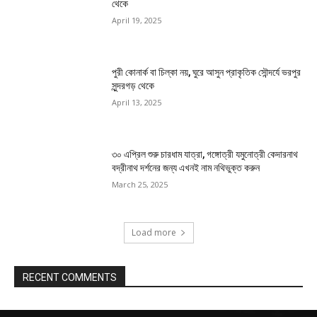
থেকে
April 19, 2025
পুরী কোনার্ক বা চিল্কা নয়, ঘুরে আসুন প্রাকৃতিক সৌন্দর্যে ভরপুর
সুন্দরগড় থেকে
April 13, 2025
৩০ এপ্রিল শুরু চারধাম যাত্রা, গঙ্গোত্রী যমুনোত্রী কেদারনাথ
বদ্রীনাথ দর্শনের জন্য এখনই নাম নথিভুক্ত করুন
March 25, 2025
Load more
RECENT COMMENTS