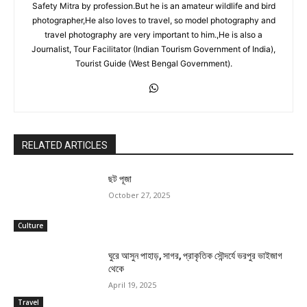
Safety Mitra by profession.But he is an amateur wildlife and bird
photographer,He also loves to travel, so model photography and
travel photography are very important to him.,He is also a
Journalist, Tour Facilitator (Indian Tourism Government of India),
Tourist Guide (West Bengal Government).
RELATED ARTICLES
ছট পূজা
October 27, 2025
Culture
ঘুরে আসুন পাহাড়, সাগর, প্রাকৃতিক সৌন্দর্যে ভরপুর ভাইজাগ
থেকে
April 19, 2025
Travel